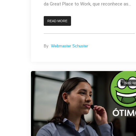
da Great Place to Work, que reconhece as...
READ MORE
By
Webmaster Schuster
Notícia