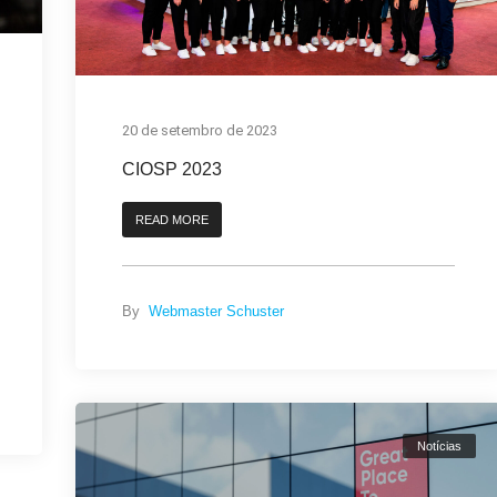
20 de setembro de 2023
CIOSP 2023
READ MORE
By
Webmaster Schuster
Notícias