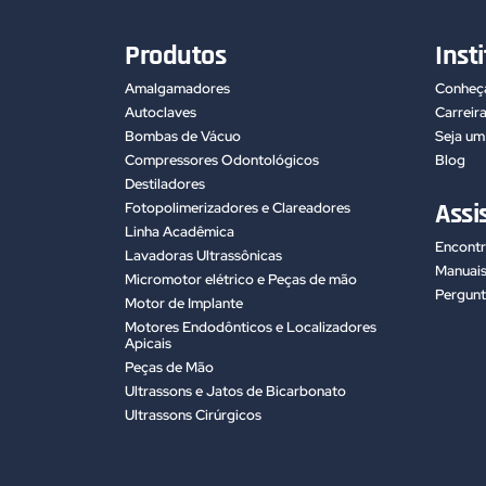
Produtos
Inst
Amalgamadores
Conheça
Autoclaves
Carreir
Bombas de Vácuo
Seja u
Compressores Odontológicos
Blog
Destiladores
Assi
Fotopolimerizadores e Clareadores
Linha Acadêmica
Encontr
Lavadoras Ultrassônicas
Manuai
Micromotor elétrico e Peças de mão
Pergunt
Motor de Implante
Motores Endodônticos e Localizadores
Apicais
Peças de Mão
Ultrassons e Jatos de Bicarbonato
Ultrassons Cirúrgicos