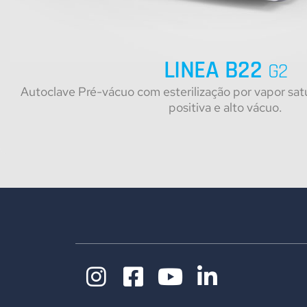
LINEA B22
G2
Autoclave Pré-vácuo com esterilização por vapor sa
positiva e alto vácuo.