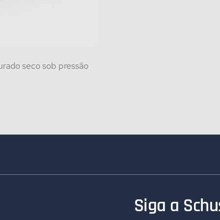
turado seco sob pressão
Siga a Schus