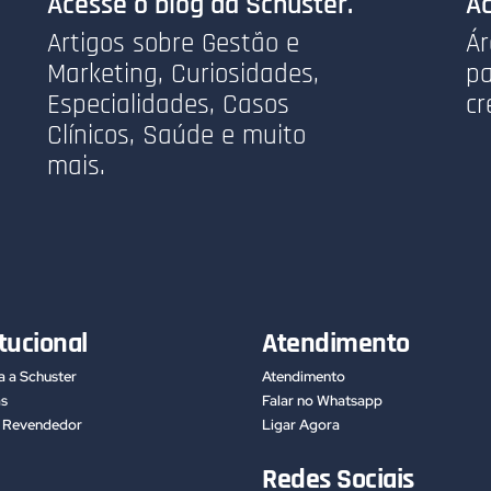
Acesse o blog da Schuster.
Ac
Artigos sobre Gestão e
Ár
Marketing, Curiosidades,
pa
Especialidades, Casos
cr
Clínicos, Saúde e muito
mais.
itucional
Atendimento
 a Schuster
Atendimento
as
Falar no Whatsapp
m Revendedor
Ligar Agora
Redes Sociais