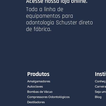
Acesse nossa loja online.
Toda a linha de
equipamentos para
odontologia Schuster direto
de fábrica.
Produtos
Inst
Amalgamadores
Conheça
Autoclaves
Carreir
Bombas de Vácuo
Seja u
Compressores Odontológicos
Blog
Destiladores