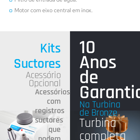
Motor com eixo central em inox.
10
Kits
Anos
Suctores
de
Acessório
Opcional
Garanti
Acessórios
com
Na Turbina
registros
de Bronze
suctores
Turbina
que
completa
podem