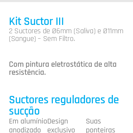
Kit Suctor III
2 Suctores de Ø6mm (Saliva) e Ø11mm
(Sangue) – Sem Filtro.
Com pintura eletrostática de alta
resistência.
Suctores reguladores de
sucção
Em alumínio
Design
Suas
anodizado
exclusivo
ponteiras