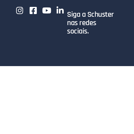
Siga a Schuster
nas redes
sociais.
Compre
Leia o
Credenciada
Online
Blog
Acesso
exclusivo.
Acesse
Acesse o
nossa loja
blog da
Área de acesso
online.
Schuster.
exclusivo para